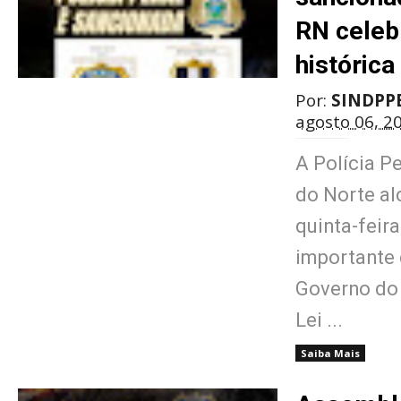
RN celeb
histórica
Por:
SINDPP
agosto 06, 2
A Polícia P
do Norte al
quinta-feira
importante 
Governo do
Lei ...
Saiba Mais