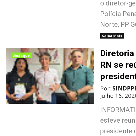
o diretor-g
Polícia Pen
Norte, PP G
Saiba Mais
Diretoria
destaque
RN se re
presiden
Por:
SINDPP
julho 16, 202
INFORMATIV
esteve reun
presidente 