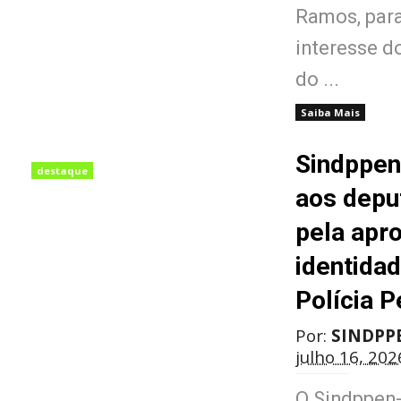
Ramos, para
interesse d
do ...
Saiba Mais
Sindppen
destaque
aos depu
pela apr
identidad
Polícia P
Por:
SINDPP
julho 16, 202
O Sindppen