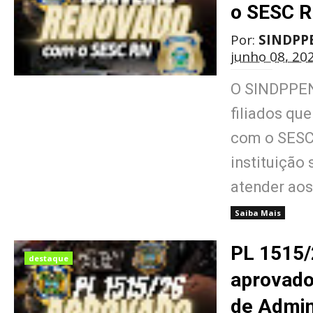
o SESC 
Por:
SINDPP
junho 08, 20
O SINDPPEN
filiados qu
com o SESC 
instituição
atender ao
Saiba Mais
PL 1515/
destaque
aprovado
de Admin