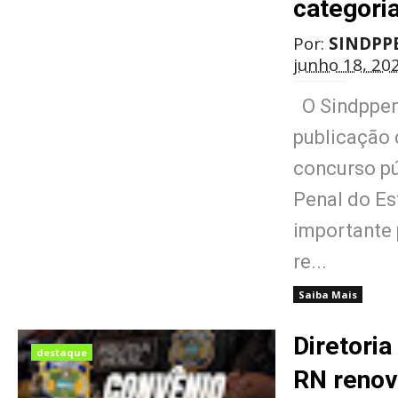
categori
Por:
SINDPP
junho 18, 20
O Sindppen
publicação 
concurso pú
Penal do E
importante 
re...
Saiba Mais
Diretoria
destaque
RN renov