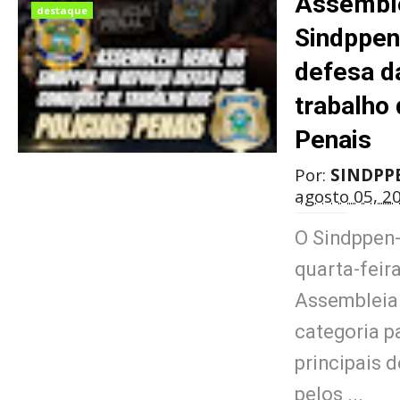
Assemble
destaque
Sindppen
defesa d
trabalho 
Penais
Por:
SINDPP
agosto 05, 2
O Sindppen-
quarta-feira
Assembleia
categoria pa
principais 
pelos ...