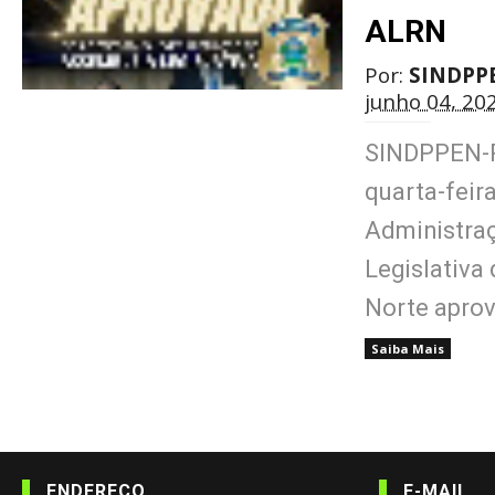
ALRN
Por:
SINDPP
junho 04, 20
SINDPPEN-
quarta-feir
Administra
Legislativa
Norte aprovo
Saiba Mais
ENDEREÇO
E-MAIL