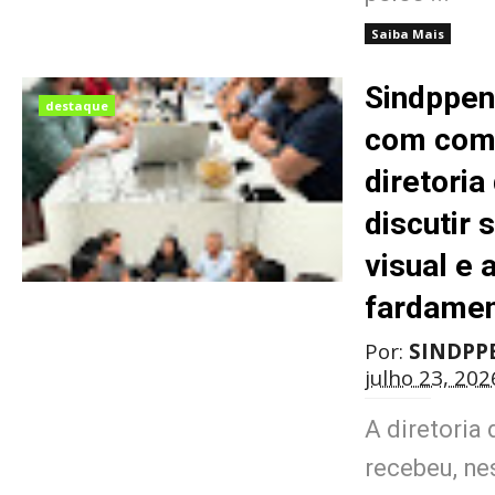
Saiba Mais
Sindppen
destaque
com com
diretori
discutir 
visual e 
fardame
Por:
SINDPP
julho 23, 202
A diretoria
recebeu, nes