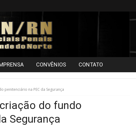
IMPRENSA
CONVÊNIOS
CONTATO
o penitenciário na PEC da Segurança
criação do fundo
da Segurança