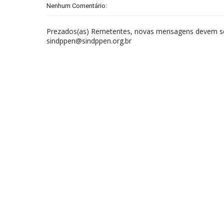
Nenhum Comentário:
Prezados(as) Remetentes, novas mensagens devem ser
sindppen@sindppen.org.br