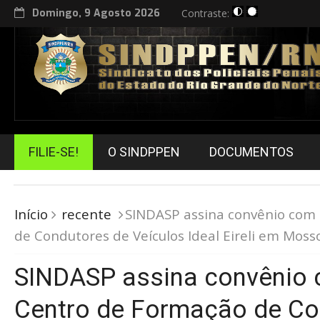
Domingo, 9 Agosto 2026
Contraste:
FILIE-SE!
O SINDPPEN
DOCUMENTOS
Início
recente
SINDASP assina convênio com
de Condutores de Veículos Ideal Eireli em Moss
SINDASP assina convênio
Centro de Formação de Co