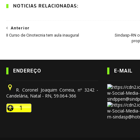
NOTÍCIAS RELACIONADAS:
Anterior
II Curso de Cinotecnia tem aula inaugural
Sindasp-RN co
prop
ENDEREÇO
E-MAIL
R. Coronel Joaquim Correia, nº 3242 -
Candelária, Natal - RN, 59.064-366
sindppen@sindp
rn-sindasp@hot