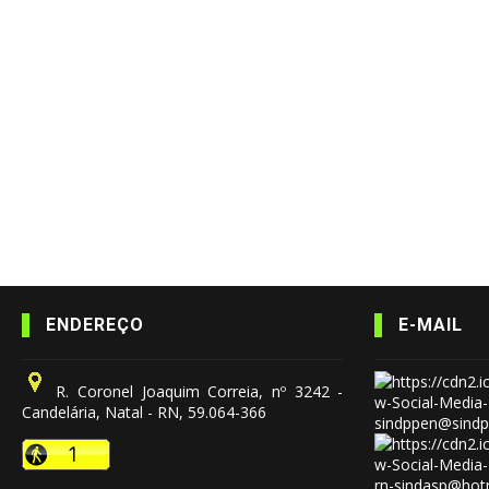
ENDEREÇO
E-MAIL
R. Coronel Joaquim Correia, nº 3242 -
Candelária, Natal - RN, 59.064-366
sindppen@sindp
rn-sindasp@hot