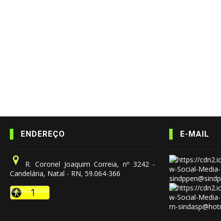
ENDEREÇO
E-MAIL
R. Coronel Joaquim Correia, nº 3242 -
Candelária, Natal - RN, 59.064-366
sindppen@sindp
rn-sindasp@hot