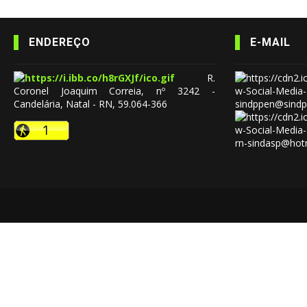
ENDEREÇO
E-MAIL
R.
Coronel Joaquim Correia, nº 3242 -
Candelária, Natal - RN, 59.064-366
sindppen@sindp
rn-sindasp@hot