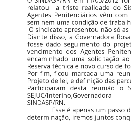
O SINDASP/RN em 11/05/2012 foi
relatou a triste realidade do S
Agentes Penitenciários vêm com e
sem nem uma condição de trabalh
O sindicato apresentou não só as 
Diante disso, a Governadora Rosa
fosse dado seguimento do projeto
vencimento dos Agentes Penitenc
encaminhado uma solicitação a
Reserva técnica e novo curso de f
Por fim, ficou marcada uma reun
Projeto de lei, e definição das par
Participaram desta reunião o Se
SEJUC/Interin
SINDAS
Esse é apenas um passo dado p
determinação, iremos juntos conqui