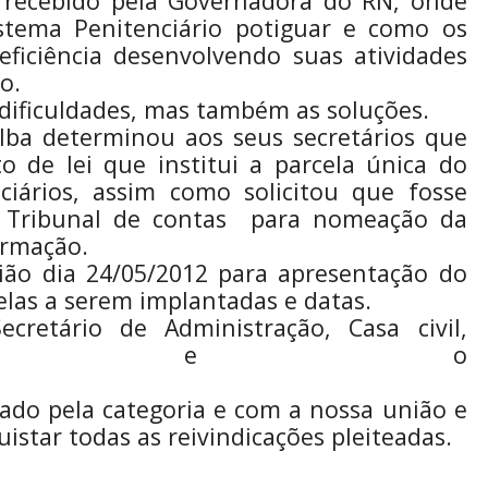
 recebido pela Governadora do RN, onde
istema Penitenciário potiguar e como os
ficiência desenvolvendo suas atividades
o.
dificuldades, mas também as soluções.
lba determinou aos seus secretários que
 de lei que institui a parcela única do
iários, assim como solicitou que fosse
o Tribunal de contas para nomeação da
ormação.
ião dia 24/05/2012 para apresentação do
celas a serem implantadas e datas.
cretário de Administração, Casa civil,
o,Governadora e o
P/RN.
ela categoria e com a nossa união e
star todas as reivindicações pleiteadas.