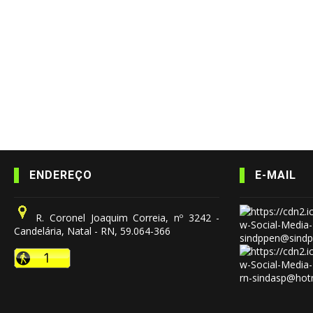
ENDEREÇO
E-MAIL
R. Coronel Joaquim Correia, nº 3242 -
Candelária, Natal - RN, 59.064-366
sindppen@sindp
rn-sindasp@hot