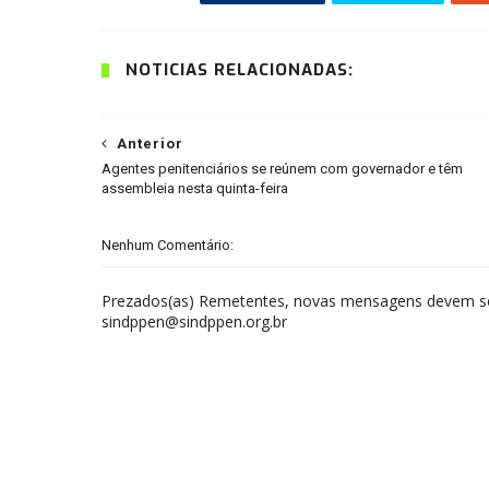
NOTÍCIAS RELACIONADAS:
Anterior
Agentes penitenciários se reúnem com governador e têm
assembleia nesta quinta-feira
Nenhum Comentário:
Prezados(as) Remetentes, novas mensagens devem ser
sindppen@sindppen.org.br