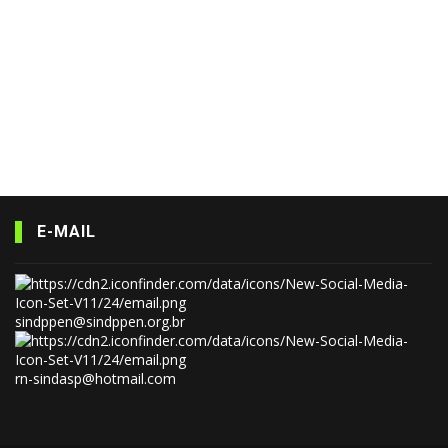
E-MAIL
sindppen@sindppen.org.br
rn-sindasp@hotmail.com