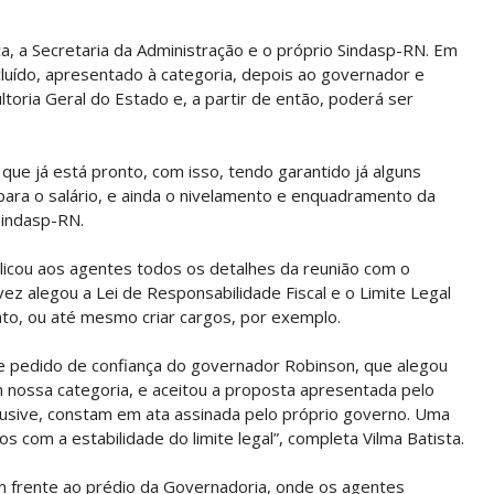
ça, a Secretaria da Administração e o próprio Sindasp-RN. Em
cluído, apresentado à categoria, depois ao governador e
oria Geral do Estado e, a partir de então, poderá ser
que já está pronto, com isso, tendo garantido já alguns
para o salário, e ainda o nivelamento e enquadramento da
Sindasp-RN.
plicou aos agentes todos os detalhes da reunião com o
z alegou a Lei de Responsabilidade Fiscal e o Limite Legal
nto, ou até mesmo criar cargos, por exemplo.
se pedido de confiança do governador Robinson, que alegou
m nossa categoria, e aceitou a proposta apresentada pelo
clusive, constam em ata assinada pelo próprio governo. Uma
s com a estabilidade do limite legal”, completa Vilma Batista.
m frente ao prédio da Governadoria, onde os agentes