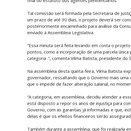
final do estatuto dos agentes penitenciários.
Tal comissão será formada pela Secretaria de Justi
um prazo de até 30 dias, o projeto deverá ser con
posteriormente encaminhado para análise da Consult
enviado à Assembleia Legislativa.
“Essa minuta será feita levando em conta o projeto 
pontos, como a incorporação de uma parcela única 
categoria .”, comenta Vilma Batista, presidente do 
Na assembleia desta quinta-feira, Vilma Batista ex
governador, ressaltando que o Governo mais uma ve
que o impede de fazer alteração salarial, no mome
“A categoria, em assembleia, decidiu atender a es
está disposto a repor os anos de injustiça para co
Governo, com as garantias já informadas e que, in
delas é que os efeitos financeiros serão assegurado
Também durante a assembleia, que foi realizada e