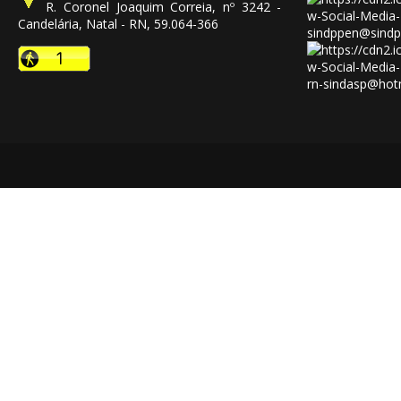
R. Coronel Joaquim Correia, nº 3242 -
Candelária, Natal - RN, 59.064-366
sindppen@sindp
rn-sindasp@hot