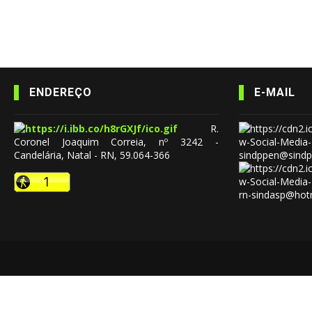
ENDEREÇO
E-MAIL
R.
Coronel Joaquim Correia, nº 3242 -
Candelária, Natal - RN, 59.064-366
sindppen@sindp
rn-sindasp@hot