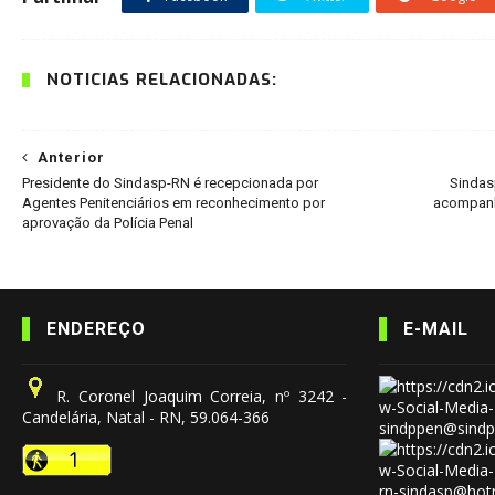
NOTÍCIAS RELACIONADAS:
Anterior
Presidente do Sindasp-RN é recepcionada por
Sindas
Agentes Penitenciários em reconhecimento por
acompanh
aprovação da Polícia Penal
ENDEREÇO
E-MAIL
R. Coronel Joaquim Correia, nº 3242 -
Candelária, Natal - RN, 59.064-366
sindppen@sindp
rn-sindasp@hot